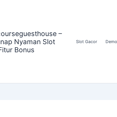
ourseguesthouse –
nap Nyaman Slot
Slot Gacor
Demo
Fitur Bonus