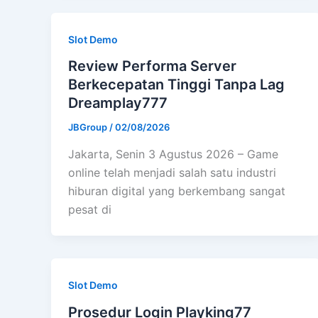
Slot Demo
Review Performa Server
Berkecepatan Tinggi Tanpa Lag
Dreamplay777
JBGroup
/
02/08/2026
Jakarta, Senin 3 Agustus 2026 – Game
online telah menjadi salah satu industri
hiburan digital yang berkembang sangat
pesat di
Slot Demo
Prosedur Login Playking77