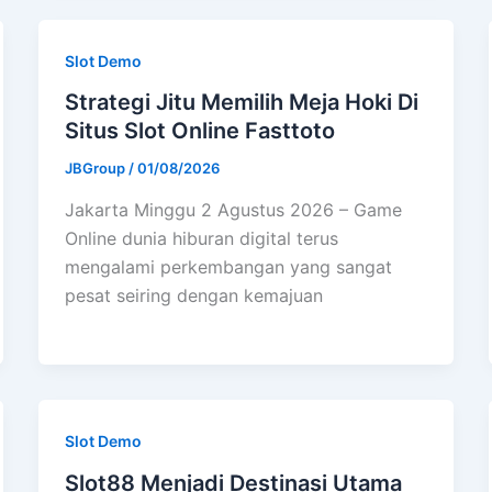
Slot Demo
Strategi Jitu Memilih Meja Hoki Di
Situs Slot Online Fasttoto
JBGroup
/
01/08/2026
Jakarta Minggu 2 Agustus 2026 – Game
Online dunia hiburan digital terus
mengalami perkembangan yang sangat
pesat seiring dengan kemajuan
Slot Demo
Slot88 Menjadi Destinasi Utama