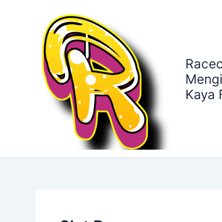
Lewati
ke
konten
Racec
Mengi
Kaya 